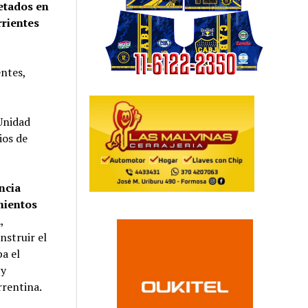
etados en
rrientes
entes,
 Unidad
ios de
ncia
mientos
a
,
nstruir el
a el
 y
rrentina.