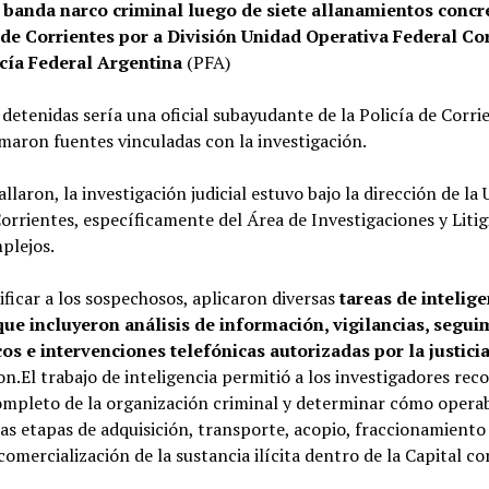
 banda narco criminal luego de siete allanamientos concr
 de Corrientes por a División Unidad Operativa Federal Co
icía Federal Argentina
(PFA)
 detenidas sería una oficial subayudante de la Policía de Corri
maron fuentes vinculadas con la investigación.
llaron, la investigación judicial estuvo bajo la dirección de la
Corrientes, específicamente del Área de Investigaciones y Litig
plejos.
ificar a los sospechosos, aplicaron diversas
tareas de intelige
que incluyeron análisis de información, vigilancias, segui
cos e intervenciones telefónicas autorizadas por la justici
on.El trabajo de inteligencia permitió a los investigadores reco
ompleto de la organización criminal y determinar cómo operab
as etapas de adquisición, transporte, acopio, fraccionamiento
comercialización de la sustancia ilícita dentro de la Capital co