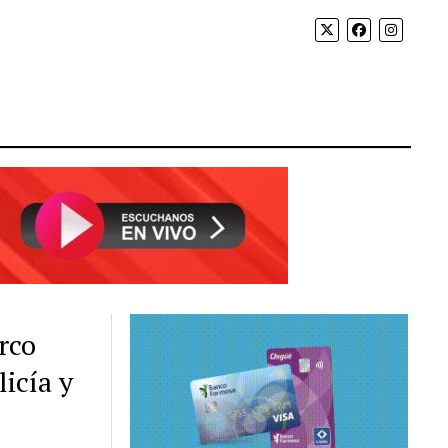
rco
icía y