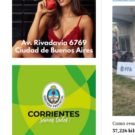
Como res
37,226 ki