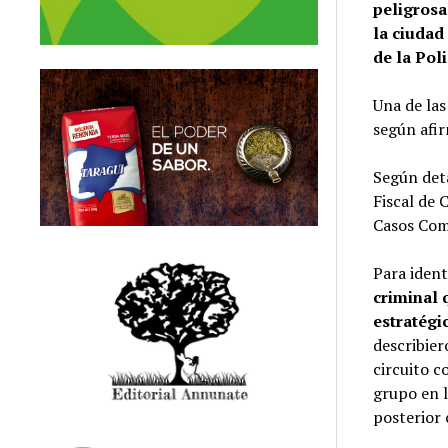
peligrosa
la ciudad
de la Pol
Una de las
según afir
Según deta
Fiscal de 
Casos Com
Para ident
criminal 
estratégi
describier
circuito c
grupo en l
posterior 