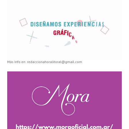
Más Info en: redaccionahoralitoral@gmail.com