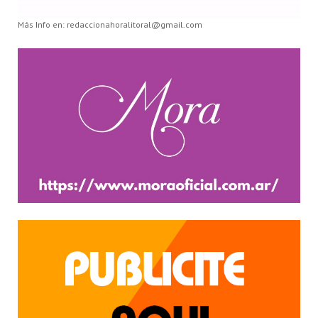
Más Info en: redaccionahoralitoral@gmail.com