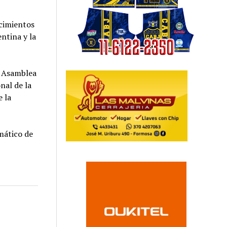
ecimientos
ntina y la
la Asamblea
nal de la
e la
mático de