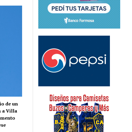
io de un
 a Villa
momento
ese