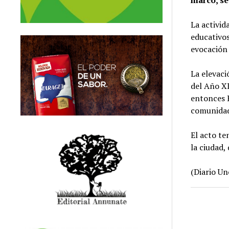
marco, se 
La activid
educativos
evocación 
La elevaci
del Año XI
entonces B
comunidad
El acto te
la ciudad,
(Diario Un