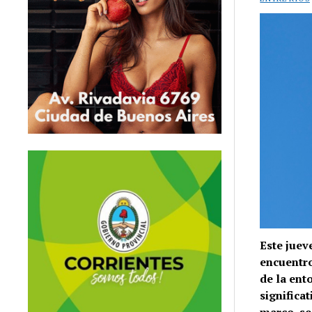
Este juev
encuentro
de la en
significa