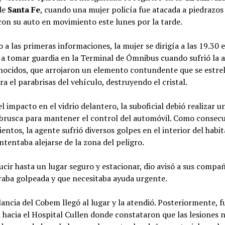
de
Santa Fe
, cuando una mujer policía fue atacada a piedrazo
con su auto en movimiento este lunes por la tarde.
 a las primeras informaciones, la mujer se dirigía a las 19.30 
 a tomar guardia en la Terminal de Ómnibus cuando sufrió la 
nocidos, que arrojaron un elemento contundente que se estrel
ra el parabrisas del vehículo, destruyendo el cristal.
 el impacto en el vidrio delantero, la suboficial debió realizar u
brusca para mantener el control del automóvil. Como consecu
entos, la agente sufrió diversos golpes en el interior del habi
ntentaba alejarse de la zona del peligro.
cir hasta un lugar seguro y estacionar, dio avisó a sus compa
raba golpeada y que necesitaba ayuda urgente.
ncia del Cobem llegó al lugar y la atendió. Posteriormente, f
 hacia el Hospital Cullen donde constataron que las lesiones 