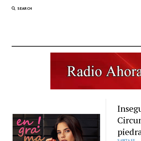
SEARCH
Inseg
Circu
piedr
SANTA FE