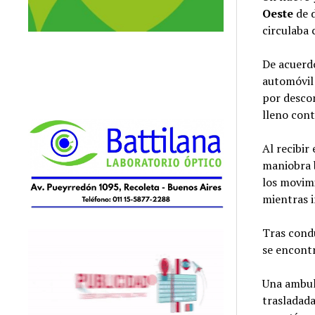
Oeste
de 
circulaba 
De acuerdo
automóvil
por desco
lleno cont
Al recibir
maniobra 
los movimi
mientras i
Tras condu
se encont
Una ambula
trasladada