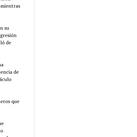
s mientras
en su
agresión
ló de
na
encia de
táculo
ñeros que
ue
no