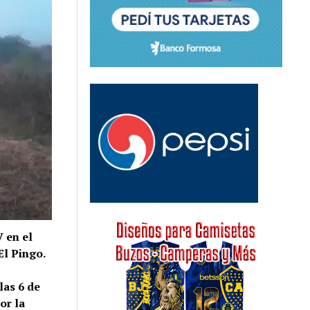
 en el
El Pingo.
las 6 de
or la