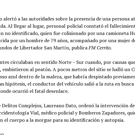
 alertó a las autoridades sobre la presencia de una persona a
ada. Al llegar al lugar, personal policial constató el fallecimie
n no identificado, quien fue colisionado por una camioneta 
ucida por un hombre de 79 años, acompañado por una mujer d
undos de Libertador San Martín, publica
FM Cerrito.
tes circulaban en sentido Norte – Sur cuando, por causas que
, embistieron al peatón. A pocos metros del sitio se halló un 
sso azul dentro de la maleza, que habría despistado previame
as hipótesis, el conductor del vehículo salió a la ruta en busca
 donde ocurrió el fatal desenlace.
de Delitos Complejos, Laureano Dato, ordenó la intervención de
ccidentología Vial, médico policial y Bomberos Zapadores, qui
n el cuerpo a la morgue para su identificación y autopsia.
o).