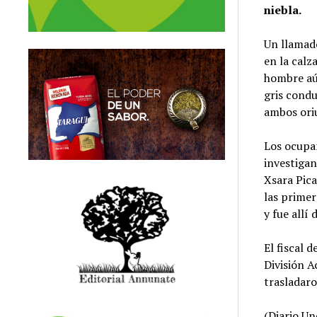
niebla.
Un llamado
en la calz
hombre aú
gris cond
ambos ori
Los ocupan
investigan
Xsara Pica
las primer
y fue allí
El fiscal 
División A
trasladaro
(Diario Un