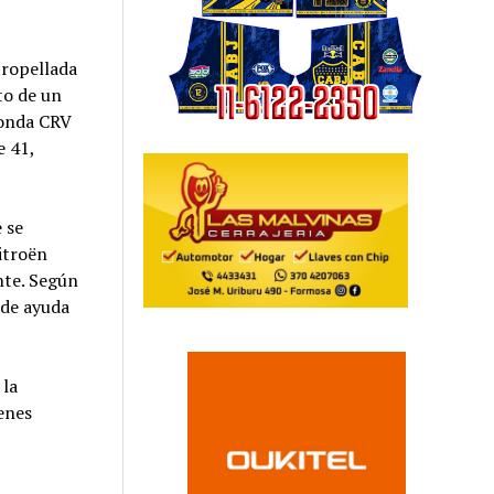
tropellada
nto de un
Honda CRV
e 41,
 se
Citroën
nte. Según
 de ayuda
 la
enes