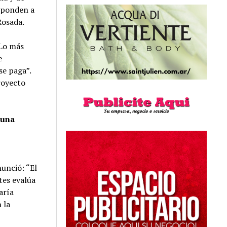
esponden a
Rosada.
 Lo más
e
se paga”.
proyecto
 una
nunció: “El
tes evalúa
aría
 la