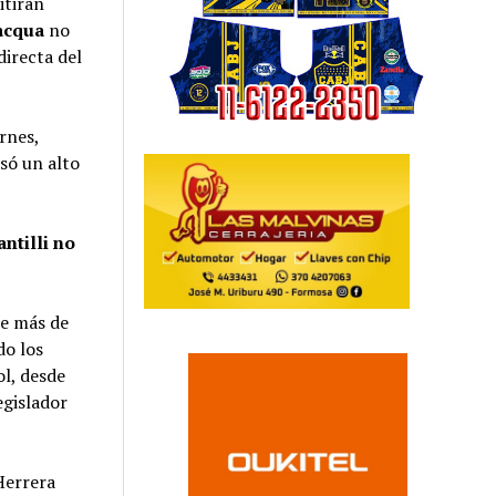
itirán
acqua
no
directa del
ernes,
só un alto
antilli no
ce más de
do los
ol, desde
egislador
Herrera