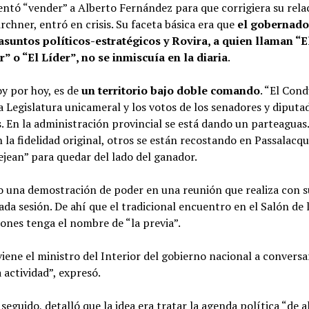
ntó “vender” a Alberto Fernández para que corrigiera su rela
irchner, entró en crisis. Su faceta básica era que
el gobernado
asuntos políticos-estratégicos y Rovira, a quien llaman “E
” o “El Líder”, no se inmiscuía en la diaria
.
oy por hoy, es de
un territorio bajo doble comando
. “El Con
a Legislatura unicameral y los votos de los senadores y diputa
. En la administración provincial se está dando un parteaguas
la fidelidad original, otros se están recostando en Passalacqu
jean” para quedar del lado del ganador.
o una demostración de poder en una reunión que realiza con 
ada sesión. De ahí que el tradicional encuentro en el Salón de 
ones tenga el nombre de “la previa”.
ene el ministro del Interior del gobierno nacional a conversa
 actividad”, expresó.
seguido, detalló que la idea era tratar la agenda política “de al