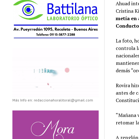
Ahuad inte
Cristina K
metía en 
Conductor
La foto, h
controla l
nacionales
mantienen 
demás “ore
Rovira hiz
antes de c
Constituci
Más Info en: redaccionahoralitoral@gmail.com
“Mañana vi
retomar la
A renglón 