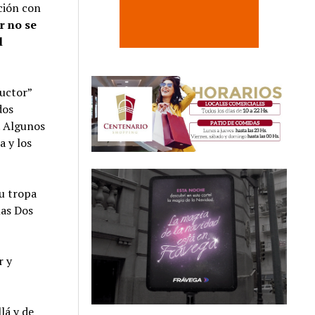
ción con
r no se
l
ductor”
dos
. Algunos
a y los
su tropa
las Dos
r y
lá y de