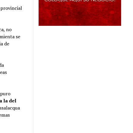
 provincial
ca, no
amienta se
ia de
da
reas
 puro
a la del
assalacqua
temas