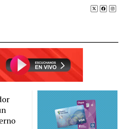
dor
un
ierno