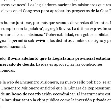
uevos avances”. Los legisladores nacionales misioneros que r
 claves en el Congreso para aprobar los proyectos de la Casa 
es bueno juntarse, por más que seamos de veredas diferentes.
 cumplir con la palabra”, agregó Rovira. La última expresión s
con una de sus máximas: “Gobernabilidad, con gobernabilidad 
gna le permitió sobrevivir a los distintos cambios de signo y 
 nivel nacional.
lado,
Rovira adelantó que la Legislatura provincial estudia
 mercado de deuda
. La idea es aprovechar las condiciones
nómicas.
e la web de Encuentro Misionero, su nuevo sello político, se a
 Encuentro Misionero anticipó que la Cámara de Representan
n de
un bono de reactivación económica
”. El instrumento est
“a impulsar tanto la obra pública como la inversión privada en
.