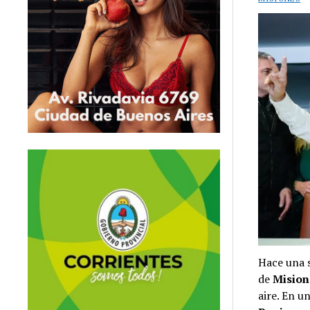
Hace una s
de
Mision
aire. En u