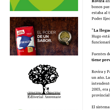
Rovira
an
bonos para
estaba al 
Poder Eje
“
La llega
Hugo está 
funcionari
Fuentes de
tiene pre
Rovira y 
un año. La
intendente
2003, era 
provincial
El sistema