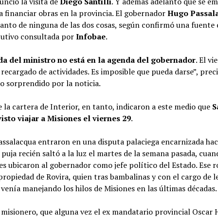
unció la visita de
Diego Santilli
. Y además adelantó que se em
 financiar obras en la provincia. El gobernador
Hugo Passal
tanto de ninguna de las dos cosas, según confirmó una fuente 
cutivo consultada por
Infobae
.
da del ministro no está en la agenda del gobernador
. El vi
recargado de actividades. Es imposible que pueda darse”, preci
o sorprendido por la noticia.
 la cartera de Interior, en tanto, indicaron a este medio que
S
visto viajar a Misiones el viernes 29
.
Passalacqua entraron en una disputa palaciega encarnizada ha
 puja recién saltó a la luz el martes de la semana pasada, cuan
s ubicaron al gobernador como jefe político del Estado. Ese r
propiedad de Rovira, quien tras bambalinas y con el cargo de l
 venía manejando los hilos de Misiones en las últimas décadas.
 misionero, que alguna vez el ex mandatario provincial Oscar 