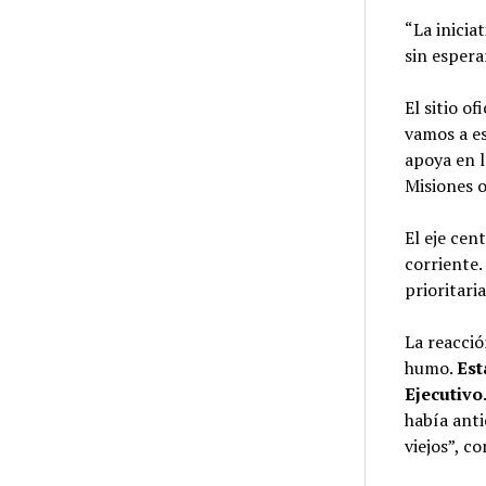
“La inicia
sin espera
El sitio o
vamos a es
apoya en l
Misiones o
El eje cen
corriente.
prioritari
La reacció
humo.
Est
Ejecutivo
había anti
viejos”, 