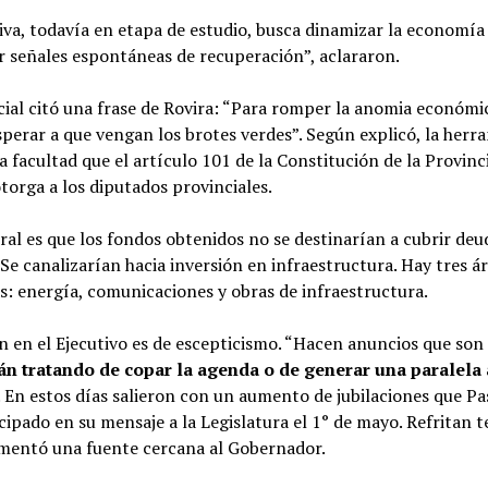
tiva, todavía en etapa de estudio, busca dinamizar la economía
r señales espontáneas de recuperación”, aclararon.
ficial citó una frase de Rovira: “Para romper la anomia económi
perar a que vengan los brotes verdes”. Según explicó, la herr
a facultad que el artículo 101 de la Constitución de la Provinc
torga a los diputados provinciales.
tral es que los fondos obtenidos no se destinarían a cubrir deu
 Se canalizarían hacia inversión en infraestructura. Hay tres á
as: energía, comunicaciones y obras de infraestructura.
n en el Ejecutivo es de escepticismo. “Hacen anuncios que son
án tratando de copar la agenda o de generar una paralela 
. En estos días salieron con un aumento de jubilaciones que P
cipado en su mensaje a la Legislatura el 1° de mayo. Refritan 
comentó una fuente cercana al Gobernador.