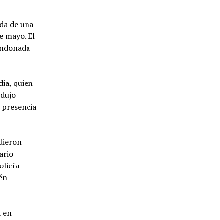
ida de una
e mayo. El
bandonada
dia, quien
odujo
a presencia
 dieron
ario
olicía
ién
a en