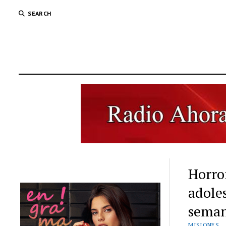
SEARCH
Horro
adole
sema
MISIONES