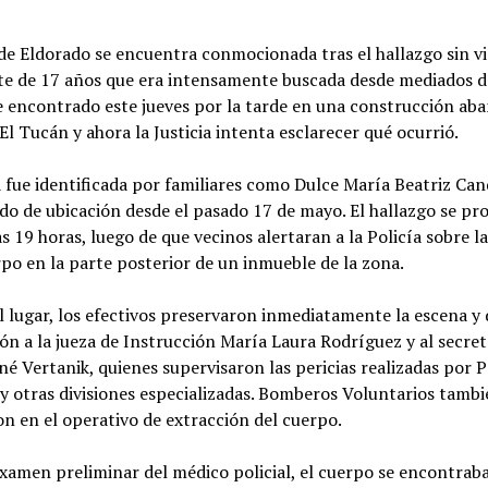
de Eldorado se encuentra conmocionada tras el hallazgo sin v
te de 17 años que era intensamente buscada desde mediados d
e encontrado este jueves por la tarde en una construcción a
 El Tucán y ahora la Justicia intenta esclarecer qué ocurrió.
 fue identificada por familiares como Dulce María Beatriz Can
do de ubicación desde el pasado 17 de mayo. El hallazgo se pr
as 19 horas, luego de que vecinos alertaran a la Policía sobre l
po en la parte posterior de un inmueble de la zona.
al lugar, los efectivos preservaron inmediatamente la escena y
ón a la jueza de Instrucción María Laura Rodríguez y al secret
ené Vertanik, quienes supervisaron las pericias realizadas por P
 y otras divisiones especializadas. Bomberos Voluntarios tamb
n en el operativo de extracción del cuerpo.
xamen preliminar del médico policial, el cuerpo se encontrab