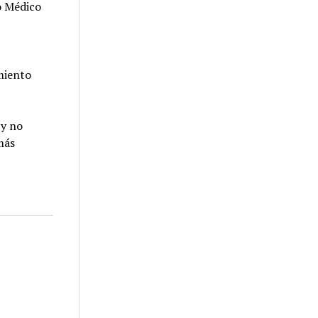
o Médico
miento
 y no
más