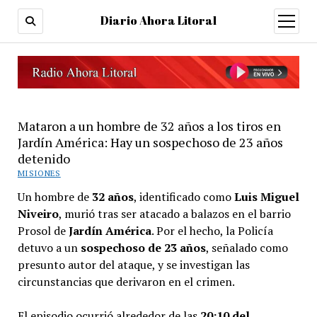
Diario Ahora Litoral
open
menu
Mataron a un hombre de 32 años a los tiros en
Jardín América: Hay un sospechoso de 23 años
detenido
MISIONES
Un hombre de
32 años
, identificado como
Luis Miguel
Niveiro
, murió tras ser atacado a balazos en el barrio
Prosol de
Jardín América
. Por el hecho, la Policía
detuvo a un
sospechoso de 23 años
, señalado como
presunto autor del ataque, y se investigan las
circunstancias que derivaron en el crimen.
El episodio ocurrió alrededor de las
20:10 del