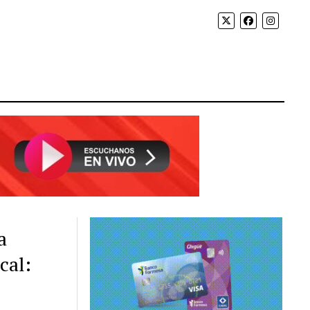
a
cal: