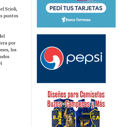
l Scioli,
los puntos
del
lera por
ones, los
todos
l