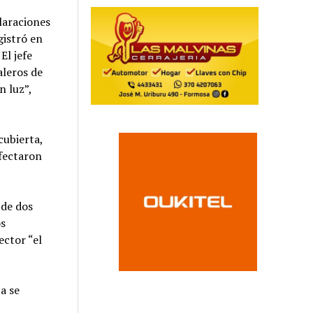
laraciones
gistró en
El jefe
aleros de
n luz”,
cubierta,
afectaron
 de dos
os
ector “el
a se