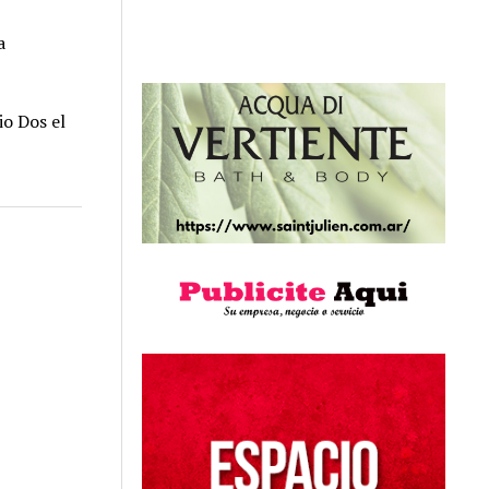
r
a
io Dos el