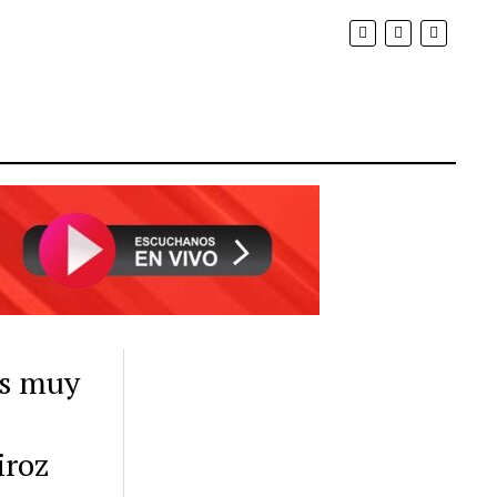
os muy
iroz