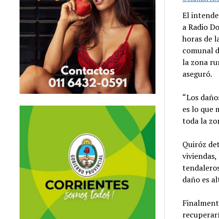
El intende
a Radio Do
horas de l
comunal d
la zona ru
aseguró.
“Los daños
es lo que 
toda la zo
Quiróz det
viviendas,
tendaleros
daño es al
Finalmente
recuperarí