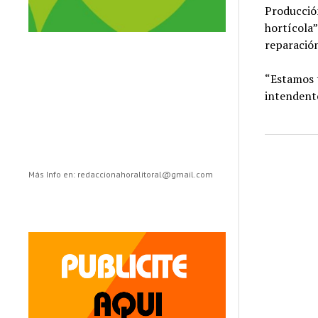
Producción
hortícola”
reparación
“Estamos t
intendente
Más Info en: redaccionahoralitoral@gmail.com