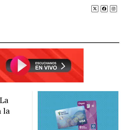
 La
 la