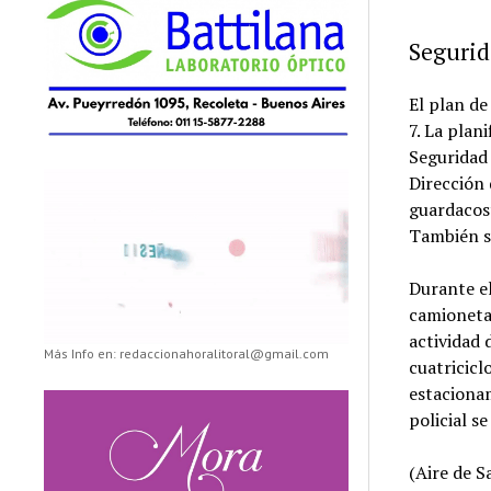
Seguri
El plan de
7. La plan
Seguridad 
Dirección 
guardacost
También se
Durante el
camioneta
actividad 
Más Info en: redaccionahoralitoral@gmail.com
cuatricicl
estacionam
policial s
(Aire de S