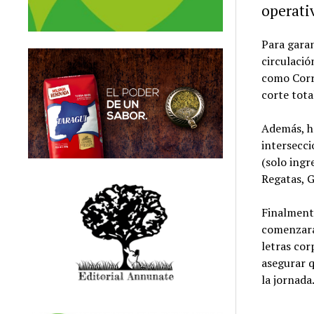
operati
Para garan
circulaci
como Corr
corte tota
Además, ha
intersecci
(solo ingr
Regatas, G
Finalmente
comenzará 
letras cor
asegurar q
la jornada