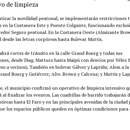
vo de limpieza
tizar la movilidad peatonal, se implementarán restricciones t
ón en la Costanera Este y Puente Colgante, funcionando exclu
edor Seguro peatonal. En la Costanera Oeste (Almirante Bro
l desde las letras corpóreas hasta Bulevar Muttis.
brá cortes de tránsito en la calle Grand Bourg y todas sus
ones, desde Diag. Matturo hasta Maipú con desvíos por Vélez S
eso a vecinos). También en bulevar Gálvez y Laprida; Alem a la
rand Bourg y Gutiérrez; Alte. Brown y Calcena; y Muttis y Lap
, el municipio confirmó un operativo de limpieza intensivo q
al finalizar los eventos. Las cuadrillas de barrido trabajarán d
póreas hasta El Faro y en las principales avenidas de la ciudad
ue los espacios públicos queden en óptimas condiciones para 
.