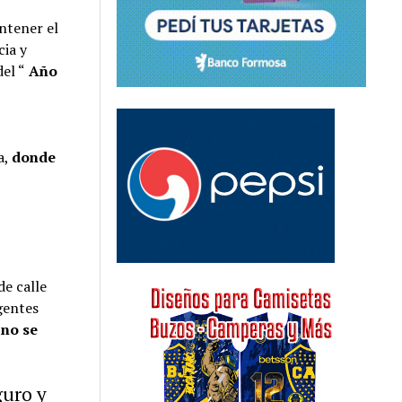
ntener el
cia y
del “
Año
a,
donde
de calle
gentes
,
no se
guro y