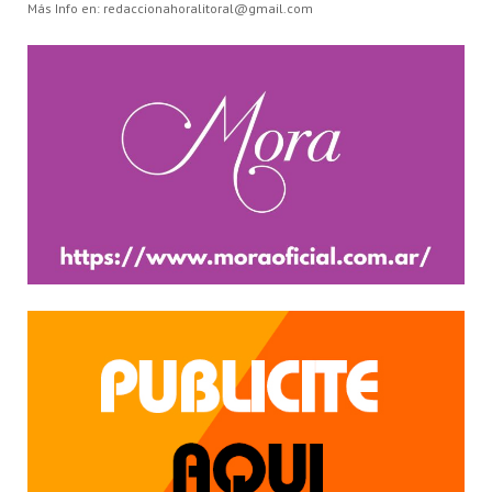
Más Info en: redaccionahoralitoral@gmail.com