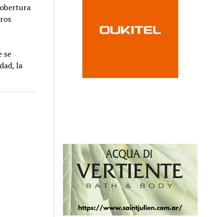
cobertura
eros
e se
dad, la