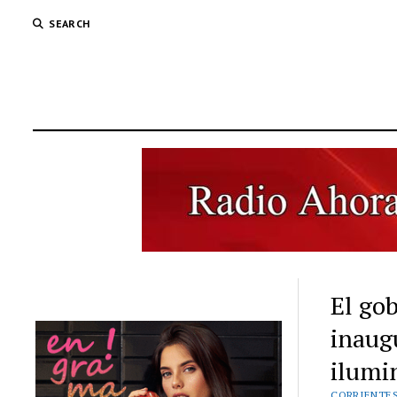
SEARCH
El go
inaug
ilumi
CORRIENTE