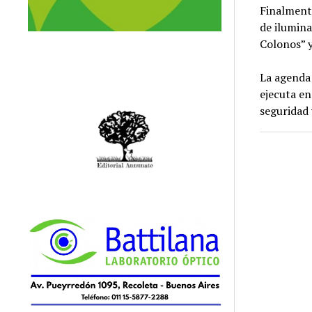
Finalmente
de ilumina
Colonos” 
La agenda 
ejecuta en
seguridad v