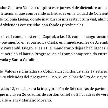
ador Gustavo Valdés cumplirá este jueves 4 de diciembre una 
titucional que comprende actividades en la ciudad de Corrient
de Colonia Liebig, donde inaugurará infraestructura vial, alu
á viviendas construidas con fondos provinciales.
 oficial comenzará en la Capital, a las 10, con la inauguración
 pavimento en el barrio La Chola, en inmediaciones de Avenid
y Paysandú. Luego, a las 11, el mandatario dejará habilitadas 
 cuneta en el barrio Progreso, en el tramo comprendido entre
evada y Santa Catalina.
de, Valdés se trasladará a Colonia Liebig, donde a las 17 está pr
 20 viviendas del programa E.P.A.M. en el barrio “29 de Mayo”.
 a las 18, encabezará la inauguración de 56 cuadras de pavim
 que incluyen 26 cuadras de cordón cuneta y 24 cuadras de vere
 Calle Alem y Mariano Moreno.