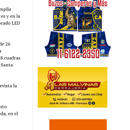
amplia
es y en la
mbrado LED
 de 26
a
18 cuadras
 Santa
evista la
ento
da, en el