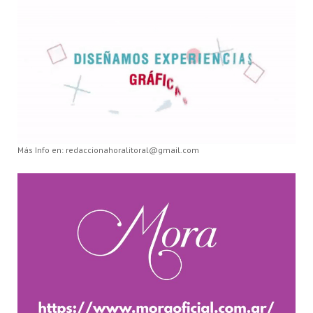
Más Info en: redaccionahoralitoral@gmail.com