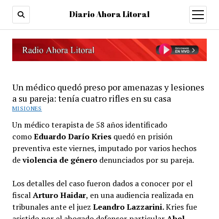
Diario Ahora Litoral
open
menu
Un médico quedó preso por amenazas y lesiones
a su pareja: tenía cuatro rifles en su casa
MISIONES
Un médico terapista de 58 años identificado
como
Eduardo Darío Kries
quedó en prisión
preventiva este viernes, imputado por varios hechos
de
violencia de género
denunciados por su pareja.
Los detalles del caso fueron dados a conocer por el
fiscal
Arturo Haidar
, en una audiencia realizada en
tribunales ante el juez
Leandro Lazzarini.
Kries fue
asistido por el abogado defensor particular
Abel