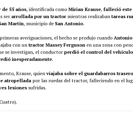
 de 55 años
, identificada como
Mirian Krause
,
falleció este
s ser
arrollada por un tractor
mientras realizaban
tareas ru
San Martín
, municipio de
San Antonio
.
 primeras averiguaciones, el hecho se produjo cuando
Antonio 
bajaba con un
tractor Massey Ferguson
en una zona con pend
e se investigan, el conductor
perdió el control del vehícul
cedió inesperadamente
.
mento, Krause, quien
viajaba sobre el guardabarros traser
ue atropellada
por las ruedas del tractor, falleciendo en el lug
ves lesiones
sufridas.
Cuatro).