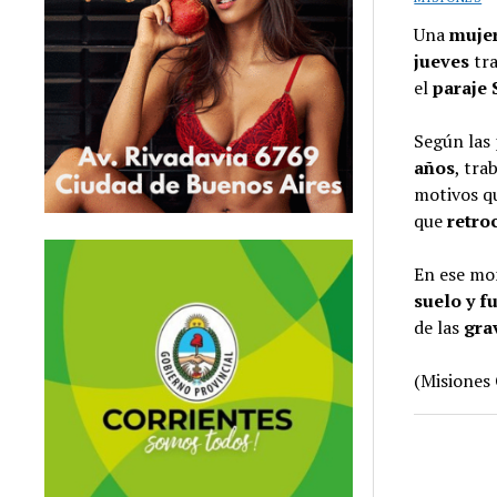
Una
mujer
jueves
tra
el
paraje 
Según las
años
, tra
motivos qu
que
retro
En ese mo
suelo y f
de las
gra
(Misiones 