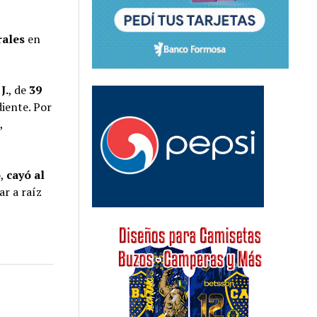
rales
en
J.
, de
39
iente. Por
o
,
o
,
cayó al
ar a raíz