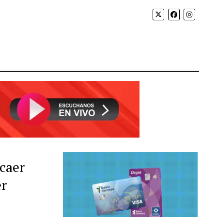
 caer
er