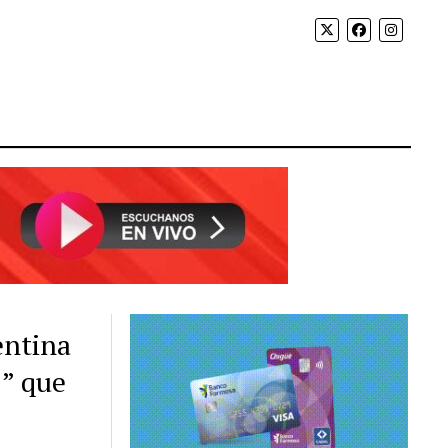
entina
5” que