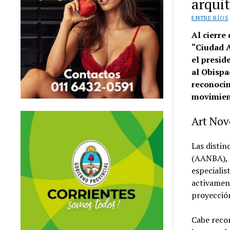
arquit
ENTRE RÍOS
Al cierre
“Ciudad 
el presid
al Obispa
reconocim
movimient
Art No
Las distin
(AANBA), e
especialis
activament
proyección
Cabe reco