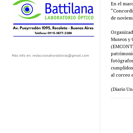
En el marc
“Concordia
de noviem
Organizado
Museos y 
(EMCONTUR)
patrimonio
Más Info en: redaccionahoralitoral@gmail.com
fotógrafos
cumplidos 
al correo 
(Diario Un