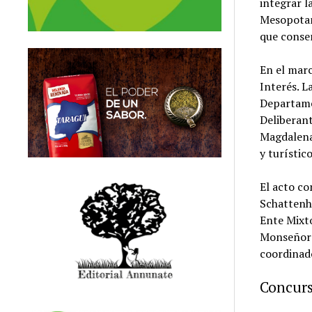
integrar l
Mesopotami
que conse
En el marc
Interés. L
Departame
Deliberant
Magdalena
y turístic
El acto co
Schattenho
Ente Mixt
Monseñor L
coordinado
Concurs