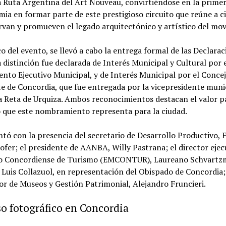
a Ruta Argentina del Art Nouveau, convirtiéndose en la primer
a en formar parte de este prestigioso circuito que reúne a c
rvan y promueven el legado arquitectónico y artístico del mo
o del evento, se llevó a cabo la entrega formal de las Declara
a distinción fue declarada de Interés Municipal y Cultural por 
nto Ejecutivo Municipal, y de Interés Municipal por el Conce
e de Concordia, que fue entregada por la vicepresidente muni
 Reta de Urquiza. Ambos reconocimientos destacan el valor p
o que este nombramiento representa para la ciudad.
ntó con la presencia del secretario de Desarrollo Productivo, 
fer; el presidente de AANBA, Willy Pastrana; el director ejec
o Concordiense de Turismo (EMCONTUR), Laureano Schvartz
uis Collazuol, en representación del Obispado de Concordia; 
r de Museos y Gestión Patrimonial, Alejandro Fruncieri.
o fotográfico en Concordia