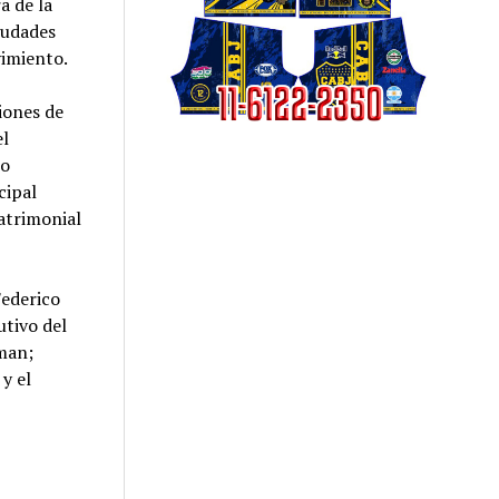
a de la
iudades
vimiento.
ciones de
el
jo
cipal
atrimonial
Federico
utivo del
man;
y el