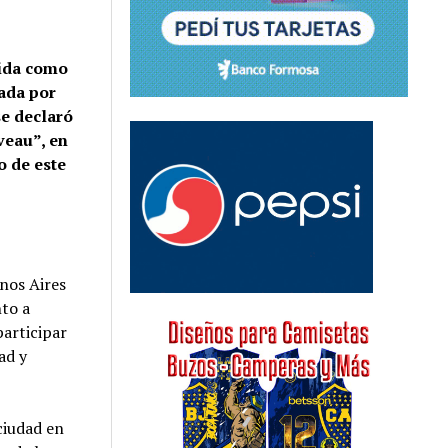
uida como
ada por
se declaró
veau”, en
o de este
nos Aires
nto a
participar
ad y
ciudad en