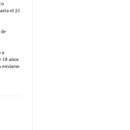
co
asta el 25
 de
 a
e 18 años
n enviarse