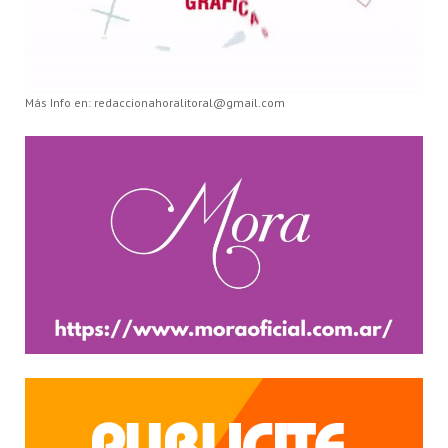
Más Info en: redaccionahoralitoral@gmail.com