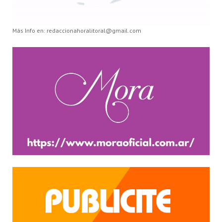
Más Info en: redaccionahoralitoral@gmail.com