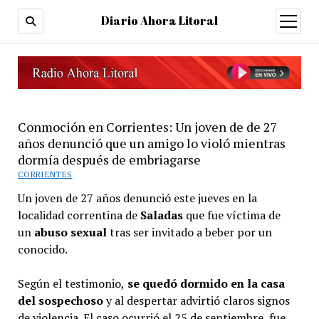
Diario Ahora Litoral
open
menu
Conmoción en Corrientes: Un joven de de 27
años denunció que un amigo lo violó mientras
dormía después de embriagarse
CORRIENTES
Un joven de 27 años denunció este jueves en la
localidad correntina de
Saladas
que fue víctima de
un
abuso sexual
tras ser invitado a beber por un
conocido.
Según el testimonio,
se quedó dormido en la casa
del sospechoso
y al despertar advirtió claros signos
de violencia. El caso ocurrió el 25 de septiembre, fue