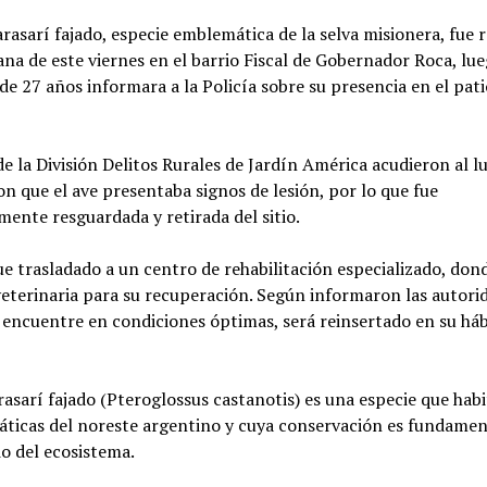
rasarí fajado, especie emblemática de la selva misionera, fue 
na de este viernes en el barrio Fiscal de Gobernador Roca, lu
de 27 años informara a la Policía sobre su presencia en el pati
de la División Delitos Rurales de Jardín América acudieron al l
n que el ave presentaba signos de lesión, por lo que fue
ente resguardada y retirada del sitio.
ue trasladado a un centro de rehabilitación especializado, dond
eterinaria para su recuperación. Según informaron las autori
 encuentre en condiciones óptimas, será reinsertado en su háb
rasarí fajado (Pteroglossus castanotis) es una especie que hab
áticas del noreste argentino y cuya conservación es fundamen
rio del ecosistema.