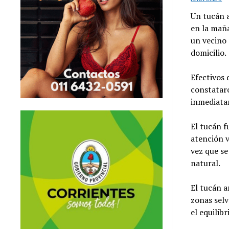
Un tucán a
en la maña
un vecino 
domicilio.
Efectivos 
constataro
inmediatam
El tucán f
atención v
vez que se
natural.
El tucán a
zonas selv
el equilib