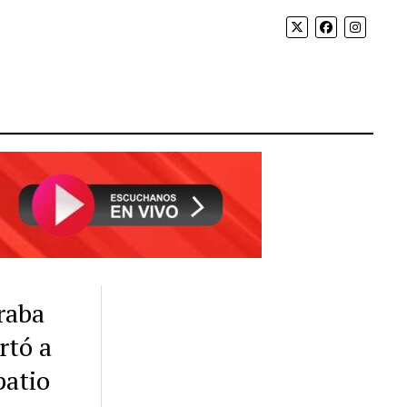
raba
rtó a
patio