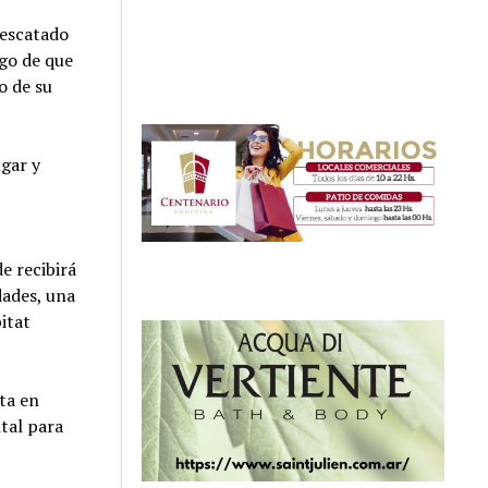
rescatado
ego de que
o de su
ugar y
e recibirá
dades, una
itat
ita en
tal para