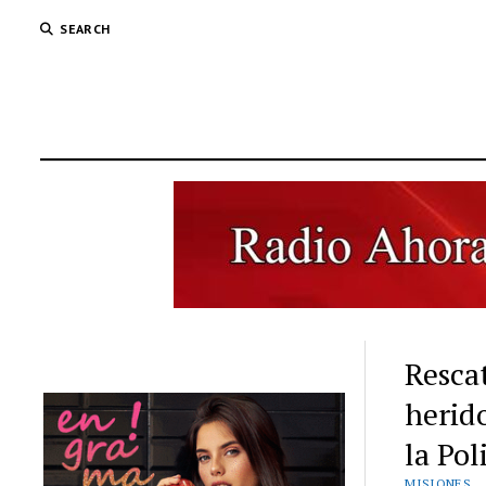
SEARCH
Resca
herid
la Pol
MISIONES