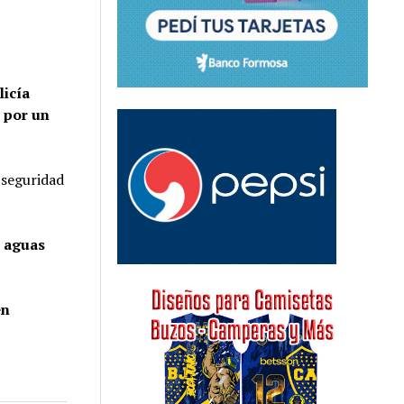
licía
 por un
 seguridad
s aguas
en