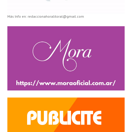
Más Info en: redaccionahoralitoral@gmail.com