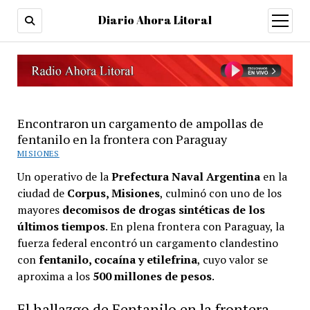
Diario Ahora Litoral
open
menu
Encontraron un cargamento de ampollas de
fentanilo en la frontera con Paraguay
MISIONES
Un operativo de la
Prefectura Naval Argentina
en la
ciudad de
Corpus, Misiones
, culminó con uno de los
mayores
decomisos de drogas sintéticas de los
últimos tiempos
. En plena frontera con Paraguay, la
fuerza federal encontró un cargamento clandestino
con
fentanilo, cocaína y etilefrina
, cuyo valor se
aproxima a los
500 millones de pesos
.
El hallazgo de Fentanilo en la frontera