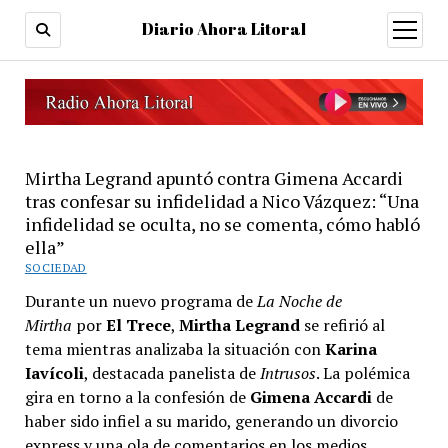
Diario Ahora Litoral
open
menu
Mirtha Legrand apuntó contra Gimena Accardi
tras confesar su infidelidad a Nico Vázquez: “Una
infidelidad se oculta, no se comenta, cómo habló
ella”
SOCIEDAD
Durante un nuevo programa de
La Noche de
Mirtha
por
El Trece
,
Mirtha Legrand
se refirió al
tema mientras analizaba la situación con
Karina
Iavícoli
, destacada panelista de
Intrusos
. La polémica
gira en torno a la confesión de
Gimena Accardi
de
haber sido infiel a su marido, generando un divorcio
express y una ola de comentarios en los medios.