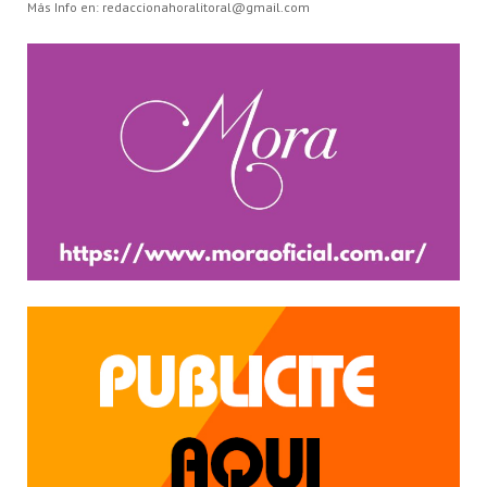
Más Info en: redaccionahoralitoral@gmail.com