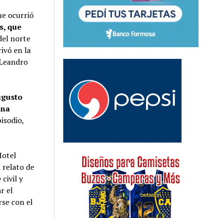
ue ocurrió
s, que
del norte
rivó en la
 Leandro
ugusto
una
isodio,
Hotel
 relato de
civil y
r el
rse con el