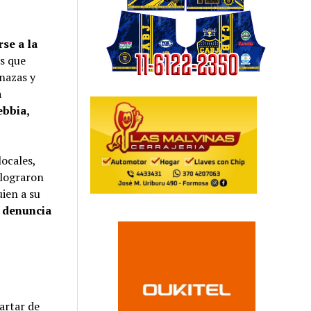
rse a la
es que
enazas y
a
ebbia,
locales,
y lograron
ien a su
a denuncia
artar de