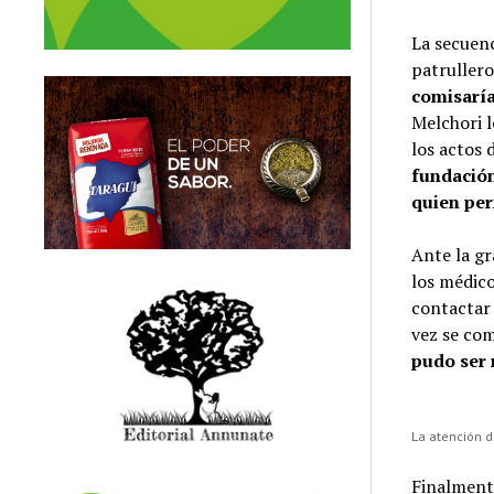
La secuenc
patrullero
comisaría
Melchori l
los actos 
fundación
quien pe
Ante la gr
los médico
contactar 
vez se co
pudo ser 
La atención d
Finalmente