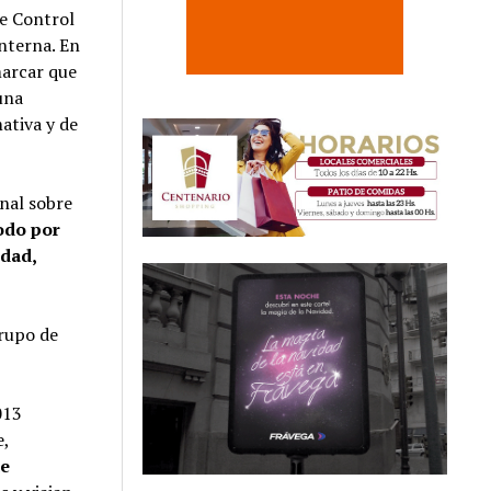
de Control
interna. En
marcar que
una
ativa y de
enal sobre
odo por
idad,
grupo de
013
e,
de