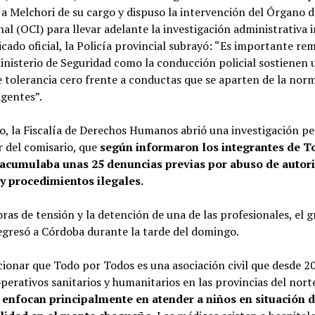
a Melchori de su cargo y dispuso la intervención del Órgano 
nal (OCI) para llevar adelante la investigación administrativa 
ado oficial, la Policía provincial subrayó: “Es importante re
inisterio de Seguridad como la conducción policial sostienen 
e tolerancia cero frente a conductas que se aparten de la norm
igentes”.
o, la Fiscalía de Derechos Humanos abrió una investigación p
r del comisario, que
según informaron los integrantes de T
acumulaba unas 25 denuncias previas por abuso de autor
 y procedimientos ilegales.
oras de tensión y la detención de una de las profesionales, el 
egresó a Córdoba durante la tarde del domingo.
ionar que Todo por Todos es una asociación civil que desde 2
perativos sanitarios y humanitarios en las provincias del nort
 enfocan principalmente en atender a niños en situación 