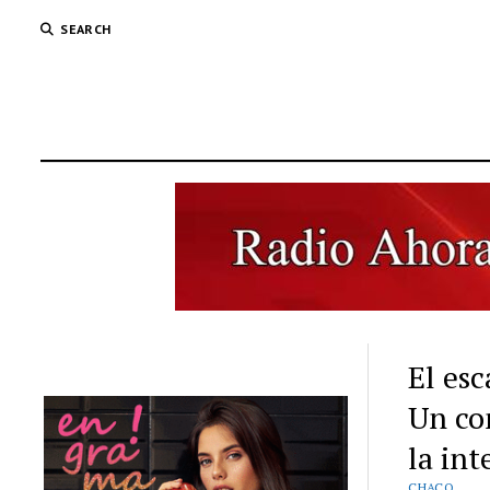
SEARCH
El esc
Un co
la int
CHACO