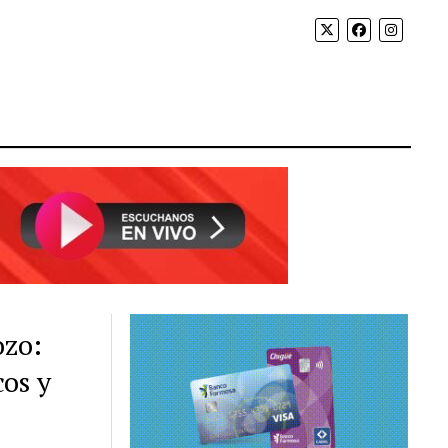
ozo:
cos y