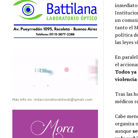
inmediato 
Institucio
un comunic
tanto el M
política d
las leyes v
En paralel
el acciona
Todos ya 
violencia
Tras las h
Más Info en: redaccionahoralitoral@gmail.com
médicos r
Cabe menc
organiza o
aunque
se