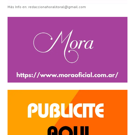
Más Info en: redaccionahoralitoral@gmail.com