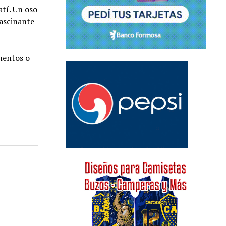
atí. Un oso
fascinante
imentos o
.