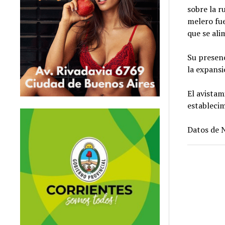
sobre la r
melero fue
que se al
Su presenc
la expansi
El avistam
establecim
Datos de N