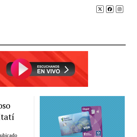
oso
tatí
 ubicado