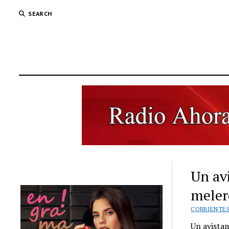
SEARCH
Un av
melero
CORRIENTE
Un avista