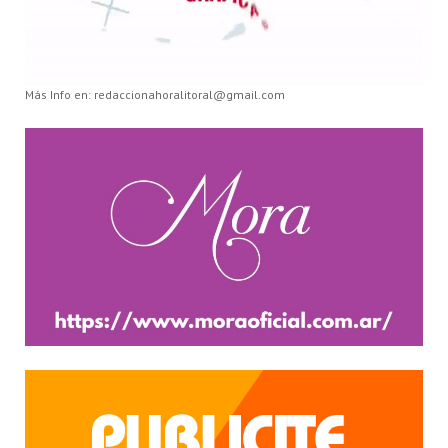
Más Info en: redaccionahoralitoral@gmail.com