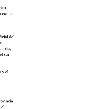
rico
ó con el
icial del
os
uardia,
el sur
 y el
rovincia
 el