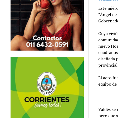
Este miérc
“Ángel de 
Gobernado
Goya vivió
comunidad 
nuevo Hosp
cuadrados 
diseñada p
provincial
El acto fu
equipo de 
Valdés se
pero que s