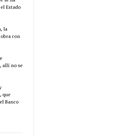
 el Estado
, la
e obra con
e
 allí no se
y
, que
el Banco