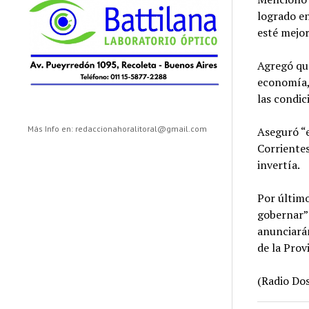
logrado en
esté mejor
Agregó que
economía, 
las condic
Más Info en: redaccionahoralitoral@gmail.com
Aseguró “e
Corrientes
invertía.
Por último
gobernar”
anunciará
de la Prov
(Radio Dos