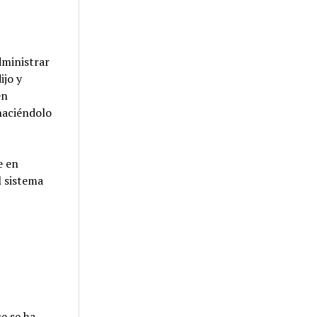
dministrar
ijo y
én
haciéndolo
e en
l sistema
e se ha