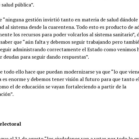
 salud pública”.
 “ninguna gestión invirtió tanto en materia de salud dándole
d al sistema desde la cuarentena. Todo esto es producto de a
nte los recursos para poder volcarlos al sistema sanitario”, d
saber que “aún falta y debemos seguir trabajando pero tambi
eguir administrando correctamente el Estado como venimos 
r deudas para seguir dando respuestas”.
e todo ello hace que puedan modernizarse ya que “lo que vien
 es enorme y debemos tener visión al futuro para que tanto e
omo el de educación se vayan fortaleciendo a partir de la
ción”.
electoral
ue el 31 de agosto “los ciudadanos van a votar por todo lo qu