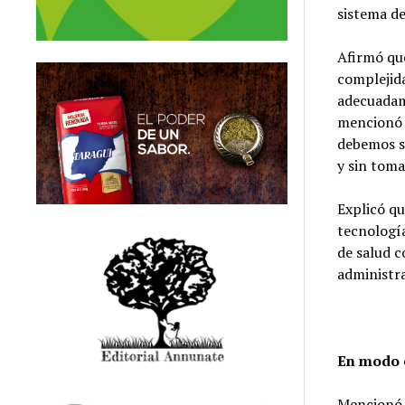
sistema de
Afirmó que
complejida
adecuadame
mencionó 
debemos s
y sin toma
Explicó qu
tecnología
de salud c
administra
En modo 
Mencionó q