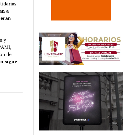
tidarias
an a
 eran
n y
 PAMI,
ron de
ón sigue