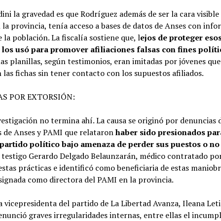
ini la gravedad es que Rodríguez además de ser la cara visible
 la provincia, tenía acceso a bases de datos de Anses con inf
 la población. La fiscalía sostiene que, l
ejos de proteger eso
, los usó para promover afiliaciones falsas con fines políti
las planillas, según testimonios, eran imitadas por jóvenes que
 las fichas sin tener contacto con los supuestos afiliados.
AS POR EXTORSIÓN:
vestigación no termina ahí. La causa se originó por denuncias 
 de Anses y PAMI que relataron
haber sido presionados par
 partido político bajo amenaza de perder sus puestos o no
 testigo Gerardo Delgado Belaunzarán, médico contratado po
stas prácticas e identificó como beneficiaria de estas maniobra
signada como directora del PAMI en la provincia.
la vicepresidenta del partido de La Libertad Avanza, Ileana Leti
enunció graves irregularidades internas, entre ellas el incump