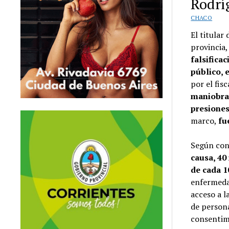
Rodrí
CHACO
El titular
provincia
falsifica
público, 
por el fis
maniobras
presiones
marco,
fu
Según con
causa, 40
de cada 1
enfermeda
acceso a l
de persona
consentim