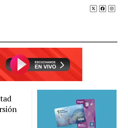
rtad
rsión