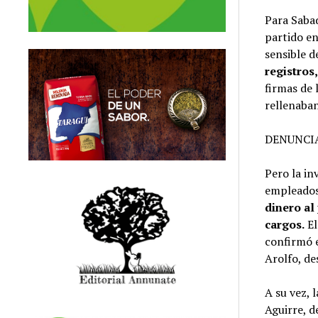
Para Sabad
partido en
sensible de
registros
firmas de 
rellenaban
DENUNCI
Pero la in
empleados
dinero al
cargos.
El
confirmó e
Arolfo, de
A su vez, 
Aguirre, d