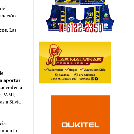
 del
ormación
s
cos.
Las
de
a aportar
 acceder a
r PAMI,
s a Silvia
cia
limiento