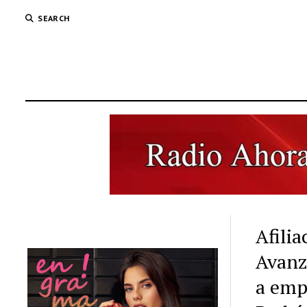
SEARCH
Afili
Avanz
a emp