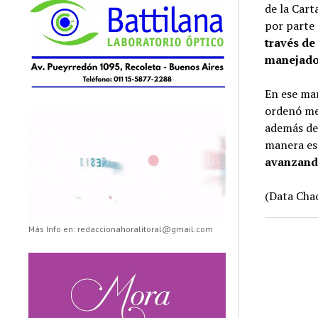
de la Cart
por parte
través de
manejado
En ese mar
ordenó me
además de
manera es
avanzando
(Data Chac
Más Info en: redaccionahoralitoral@gmail.com