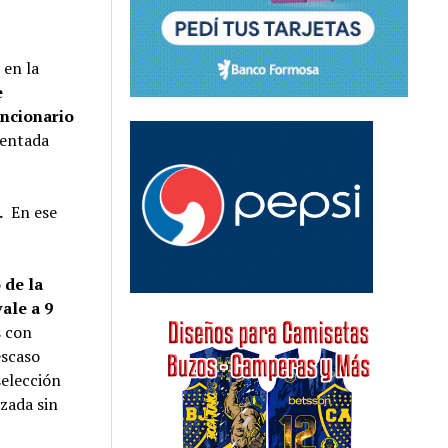
 en la
e
uncionario
sentada
,
.
En ese
 de la
vale a 9
s con
escaso
selección
izada sin