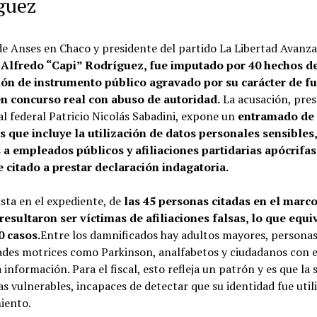
guez
 de Anses en Chaco y presidente del partido La Libertad Avanza
,
Alfredo “Capi” Rodríguez, fue imputado por 40 hechos d
ción de instrumento público agravado por su carácter de f
en concurso real con abuso de autoridad.
La acusación, pre
cal federal Patricio Nicolás Sabadini, expone un
entramado de
 que incluye la utilización de datos personales sensibles
 a empleados públicos y afiliaciones partidarias apócrifas
e citado a prestar declaración indagatoria.
sta en el expediente, de
las 45 personas citadas en el marco
 resultaron ser víctimas de afiliaciones falsas, lo que equi
0 casos.
Entre los damnificados hay adultos mayores, persona
des motrices como Parkinson, analfabetos y ciudadanos con 
a información. Para el fiscal, esto refleja un patrón y es que la 
s vulnerables, incapaces de detectar que su identidad fue util
iento.