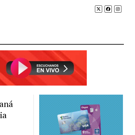
raná
ia