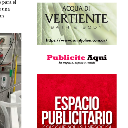
e para el
e una
an