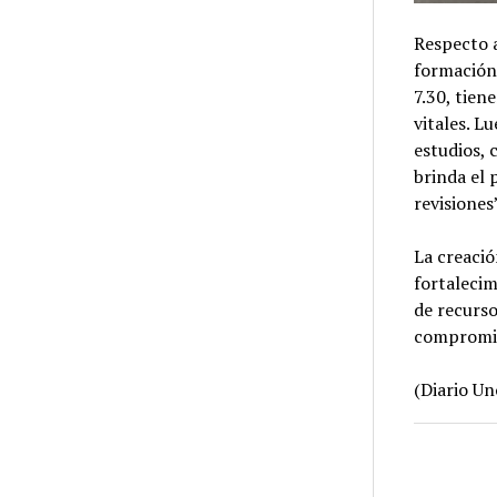
Respecto a
formación 
7.30, tien
vitales. L
estudios, 
brinda el 
revisiones”
La creació
fortalecim
de recurso
compromiso
(Diario Un