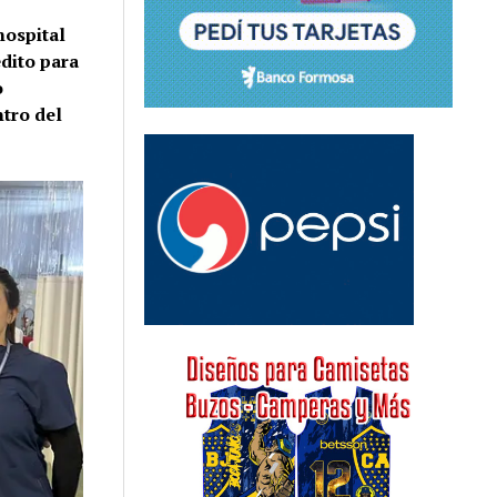
hospital
édito para
o
ntro del