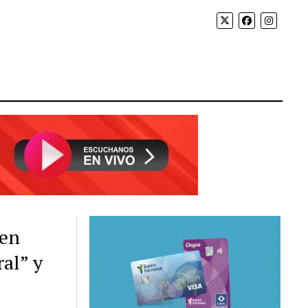
 en
ral” y