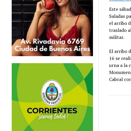
Este sábad
Saladas pa
el arribo 
traslado a
militar.
El arribo 
16 se real
urna a la 
Monumento 
Cabral con