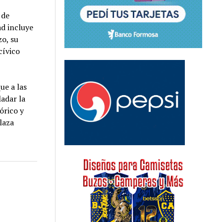
 de
ad incluye
zo, su
cívico
ue a las
ladar la
órico y
laza