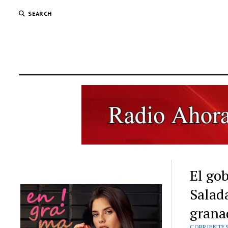
SEARCH
El go
Salada
grana
CORRIENTE