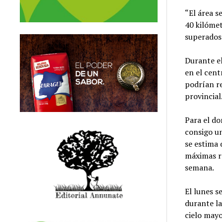
“El área s
40 kilómet
superados 
Durante e
en el cent
podrían re
provincial
Para el do
consigo un
se estima 
máximas ro
semana.
El lunes s
durante la
cielo may