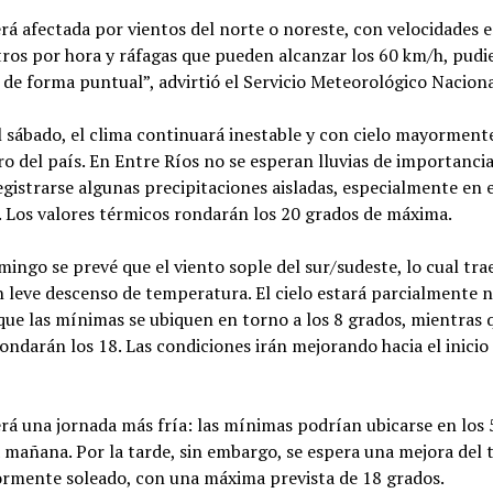
erá afectada por vientos del norte o noreste, con velocidades 
ros por hora y ráfagas que pueden alcanzar los 60 km/h, pudi
de forma puntual”, advirtió el Servicio Meteorológico Naciona
l sábado, el clima continuará inestable y con cielo mayormen
ro del país. En Entre Ríos no se esperan lluvias de importanci
gistrarse algunas precipitaciones aisladas, especialmente en 
. Los valores térmicos rondarán los 20 grados de máxima.
mingo se prevé que el viento sople del sur/sudeste, lo cual tra
 leve descenso de temperatura. El cielo estará parcialmente 
que las mínimas se ubiquen en torno a los 8 grados, mientras 
ndarán los 18. Las condiciones irán mejorando hacia el inicio 
erá una jornada más fría: las mínimas podrían ubicarse en los
 mañana. Por la tarde, sin embargo, se espera una mejora del 
ormente soleado, con una máxima prevista de 18 grados.