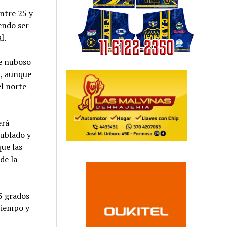
entre 25 y
endo ser
l.
te nuboso
a, aunque
el norte
erá
nublado y
que las
de la
 5 grados
tiempo y