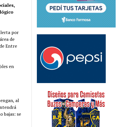
ciales,
lógico
alerta por
área de
 de Entre
bles en
tengan, al
antendrá
o bajas: se