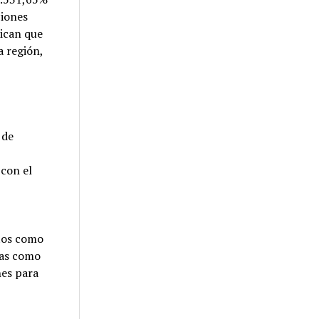
ciones
dican que
a región,
 de
con el
tos como
sas como
nes para