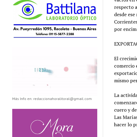
respecto a
desde ese 
Corrientes
por encim
EXPORTA
El crecimi
comercio e
exportaci
mismo per
La activid
Más Info en: redaccionahoralitoral@gmail.com
comenzaro
cuero y d
Las Marías
hacer lo p