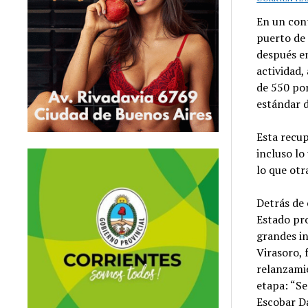
En un cont
puerto de 
después en
actividad
de 550 po
estándar d
Esta recup
incluso lo
lo que otr
Detrás de 
Estado pro
grandes in
Virasoro, 
relanzamie
etapa: “Se
Escobar D