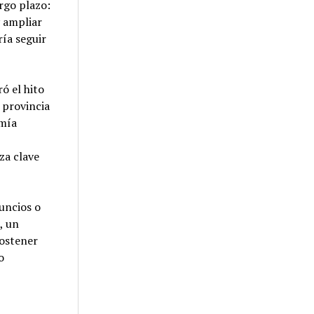
rgo plazo:
y ampliar
ía seguir
ó el hito
 provincia
omía
za clave
uncios o
, un
sostener
o