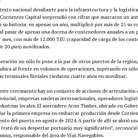
exto nacional desafiante para la infraestructura y la logística
Corrientes Capital sorprendió con cifras que marcaron un ant
 su historia: en apenas un año, multiplicó por más de 25 su 
, al pasar de apenas una docena de contenedores anuales a un
r mes, con más de 12.000 TEU (capacidad de carga de los con
e 20 pies) movilizados.
eración no sólo lo pone a la par de otros puertos de la región,
 ubica al frente en volumen de operaciones, superando en sól
as terminales fluviales tardaron cuatro años en movilizar.
este crecimiento hay un conjunto de acciones de articulación 
vincial, empresas navieras internacionales, operadores logíst
dustrias locales. El aserradero Acon Timber, ubicado en Gobe
fue la primera empresa en embarcar producción desde Corrient
nto del puerto en agosto de 2024. A partir de allí se abrió u
 trató de un despertar portuario muy significativo”, reconoci
amus, responsable del área de Vías Navegables.