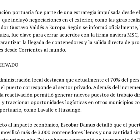
ación portuaria fue parte de una estrategia impulsada desde el
, que incluyó negociaciones en el exterior, como las giras real
dor Gustavo Valdés a Europa. Según se informó oficialmente, la
uiza, fue clave para cerrar acuerdos con la firma naviera MSC,
arantizar la llegada de contenedores y la salida directa de pr
es desde Corrientes al mundo.
PRIVADO
administración local destacan que actualmente el 70% del per
 el puerto corresponde al sector privado. Además del increme
 la reactivación permitió generar nuevos puestos de trabajo di
, y traccionar oportunidades logísticas en otros municipios c
portuario, como Lavalle e Ituzaingó.
cto al impacto económico, Escobar Damus detalló que el puer
 movilizó más de 3.000 contenedores llenos y una cantidad sim
 este primer año. Este volumen representó un incremento de 