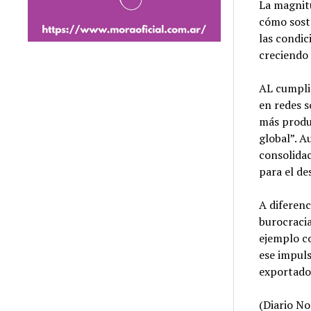
La magnitu
cómo soste
las condic
creciendo 
AL cumplir
en redes s
más produ
global”. A
consolidac
para el de
A diferenc
burocracia
ejemplo co
ese impuls
exportador
(Diario No