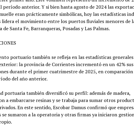
l período anterior. Y si bien hasta agosto de 2024 las exporta
muelle eran prácticamente simbólicas, hoy las estadísticas in
 lidera el movimiento entre los puertos fluviales menores de l
a de Santa Fe, Barranqueras, Posadas y Las Palmas.
CIONES
ento portuario también se refleja en las estadísticas generales
xterior: la provincia de Corrientes incrementó en un 42% sus
ones durante el primer cuatrimestre de 2025, en comparación 
íodo del año anterior.
ad portuaria también diversificó su perfil: además de madera,
n a embarcarse resinas y se trabaja para sumar otros produc
erivados. En este sentido, Escobar Damus confirmó que empre
 se sumaron a la operatoria y otras firmas ya iniciaron gestio
ropio.