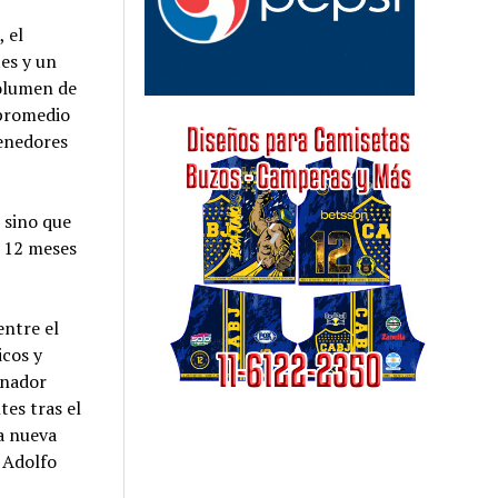
, el
es y un
volumen de
 promedio
tenedores
 sino que
o 12 meses
entre el
icos y
rnador
es tras el
na nueva
ó Adolfo