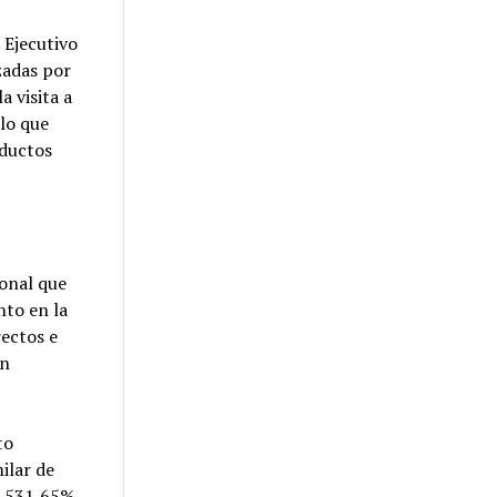
 Ejecutivo
izadas por
 visita a
 lo que
oductos
sonal que
nto en la
rectos e
on
to
ilar de
2.531,65%