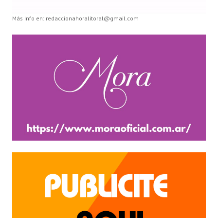
Más Info en: redaccionahoralitoral@gmail.com