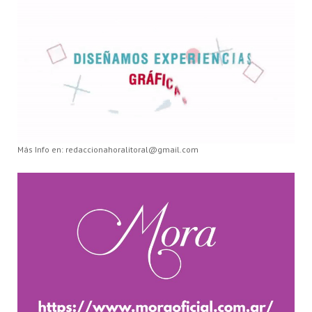
Más Info en: redaccionahoralitoral@gmail.com