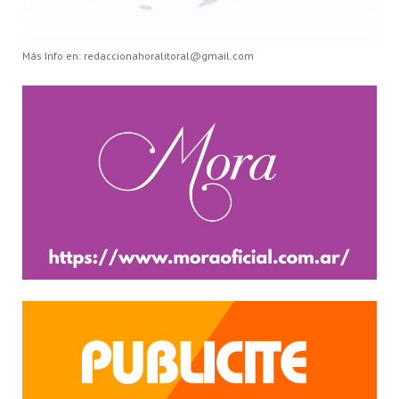
Más Info en: redaccionahoralitoral@gmail.com