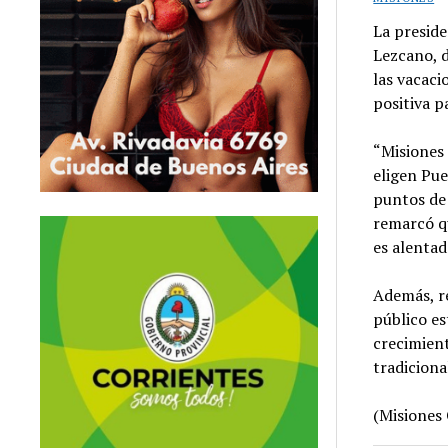
La preside
Lezcano, d
las vacaci
positiva p
“Misiones 
eligen Pue
puntos de 
remarcó qu
es alentad
Además, r
público es
crecimien
tradiciona
(Misiones 