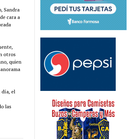
o, Sandra
de cara a
orada
mente,
n otros
ano, quien
 panorama
 día, el
n
o las