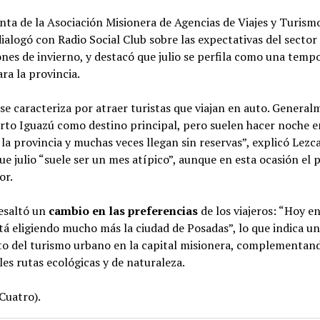
nta de la Asociación Misionera de Agencias de Viajes y Turism
ialogó con Radio Social Club sobre las expectativas del sector 
ones de invierno, y destacó que julio se perfila como una temp
ara la provincia.
se caracteriza por atraer turistas que viajan en auto. General
rto Iguazú como destino principal, pero suelen hacer noche e
la provincia y muchas veces llegan sin reservas”, explicó Lezc
e julio “suele ser un mes atípico”, aunque en esta ocasión el
or.
esaltó un
cambio en las preferencias
de los viajeros: “Hoy en
tá eligiendo mucho más la ciudad de Posadas”, lo que indica u
to del turismo urbano en la capital misionera, complementand
les rutas ecológicas y de naturaleza.
Cuatro).