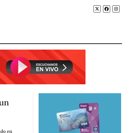
 un
ado en