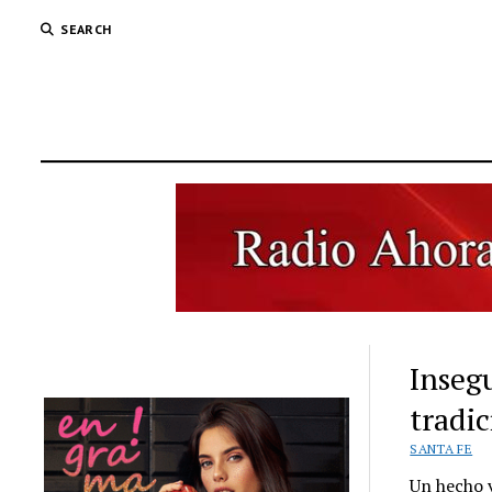
SEARCH
Inseg
tradic
SANTA FE
Un hecho 