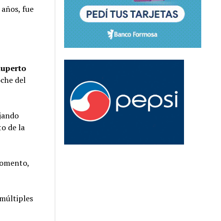
 años, fue
Ruperto
oche del
ajando
to de la
 momento,
 múltiples