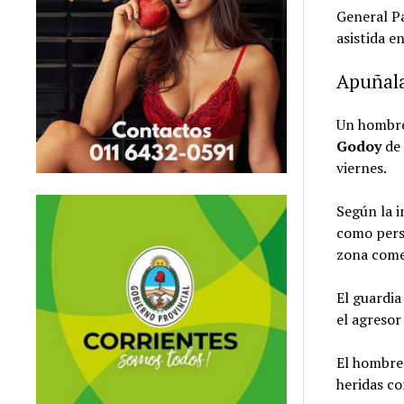
General P
asistida e
Apuñala
Un hombre
Godoy
de 
viernes.
Según la i
como perso
zona comen
El guardia
el agresor
El hombre 
heridas co