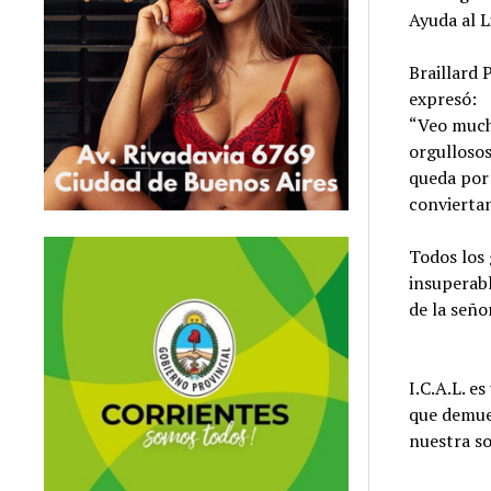
Ayuda al L
Braillard 
expresó:
“Veo much
orgullosos
queda por 
conviertan
Todos los
insuperabl
de la seño
I.C.A.L. e
que demue
nuestra so