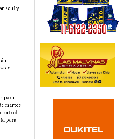
ar aquí y
pia
os de
es para
 de martes
 control
gía para