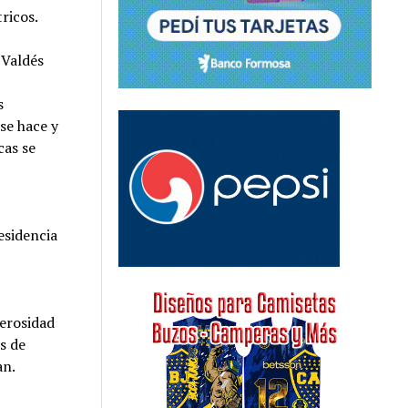
tricos.
 Valdés
s
se hace y
cas se
esidencia
nerosidad
s de
an.