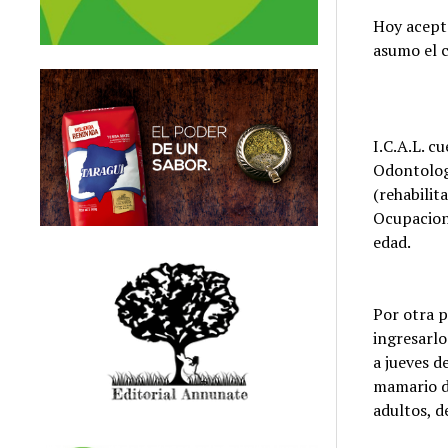
Hoy acept
asumo el 
I.C.A.L. c
Odontolog
(rehabilit
Ocupaciona
edad.
Por otra p
ingresarlo
a jueves d
mamario de
adultos, d