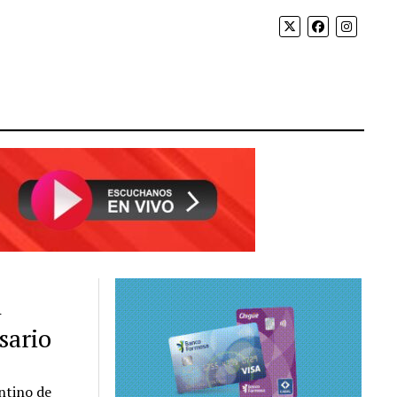
l
sario
entino de