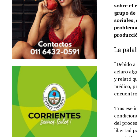
sobre el 
grupo de 
sociales,
problemas
producció
La pala
“Debido a 
aclaro alg
y relató q
médico, pe
encuentro
Tras ese i
condicione
del proce
libertad pa