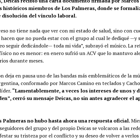
s, Deicas recibió una carta documento firmada por Marco
s históricos miembros de Los Palmeras, donde se formal
 disolución del vínculo laboral.
eso no tiene nada que ver con mi estado de salud, sino con cu
 hacen que no pueda estar con el grupo al cual le dediqué —y
eo seguir dedicándole— toda mi vida”, subrayó el músico. La re
físico no es menor: en enero sufrió un ACV que lo mantuvo al
rios durante meses.
ón deja en pausa uno de las bandas más emblemáticos de la mú
rgentina, conformado por Marcos Camino en teclados y Cacho
líder.
“Lamentablemente, a veces los intereses de unos y d
den”, cerró su mensaje Deicas, no sin antes agradecer el a
 Palmeras no hubo hasta ahora una respuesta oficial.
Mie
 seguidores del grupo y del propio Deicas se volcaron a las rede
estar su tristeza por el conflicto y su deseo de volver a verlos