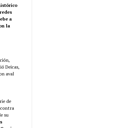
histórico
 redes
debe a
on la
ción,
ió Deicas,
on aval
rie de
 contra
de su
os