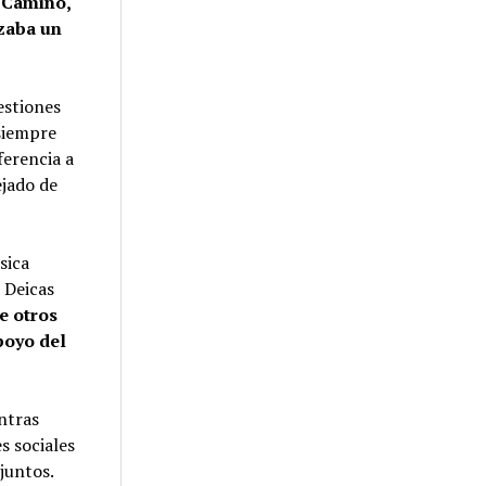
s Camino,
izaba un
estiones
 siempre
ferencia a
ejado de
sica
 Deicas
e otros
poyo del
ntras
s sociales
 juntos.