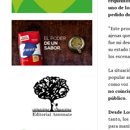
requisito
uno de lo
pedido de
“Este proc
ajenas que
fue mi des
su estado 
los escena
La situaci
popular a
como voz 
no coinci
público.
Desde Los
tanto, los
para manif