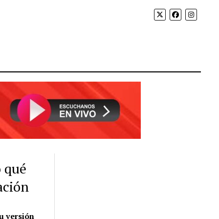
ó qué
ación
u versión