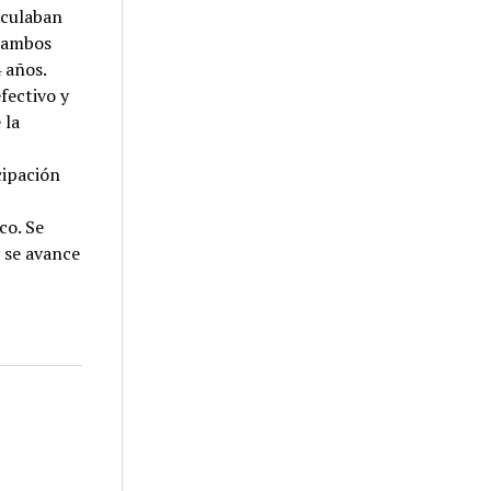
rculaban
, ambos
 años.
fectivo y
 la
cipación
co. Se
 se avance