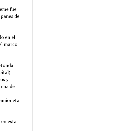
heme fue
 panes de
do en el
 el marco
rotonda
ital)
los y
suma de
camioneta
 en esta