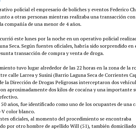
ativo policial el empresario de boliches y eventos Federico C
unto a otras personas mientras realizaba una transacción con
 la compañía de una menor de 4 años.
currió este lunes por la noche en un operativo policial realiza
una Seca. Según fuentes oficiales, habría sido sorprendido en
esunta transacción de compra y venta de droga.
miento tuvo lugar alrededor de las 22 horas en la zona de la 
tre calle Larrea y Susini (Barrio Laguna Seca de Corrientes Cap
de la Dirección de Drogas Peligrosas interceptaron dos vehícu
ron aproximadamente dos kilos de cocaína y una importante 
efectivo.
 50 años, fue identificado como uno de los ocupantes de una 
V color blanco.
ntes oficiales, al momento del procedimiento se encontraba
o por otro hombre de apellido Will (51), también domiciliado