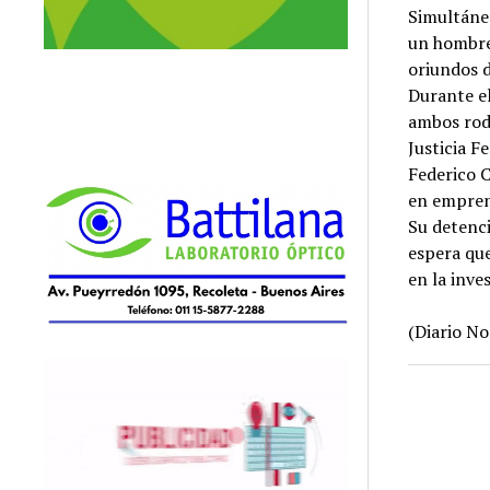
Simultáne
un hombre
oriundos d
Durante el
ambos rod
Justicia Fe
Federico C
en emprend
Su detenci
espera que
en la inve
(Diario No