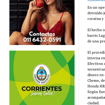
En un oper
detenido j
cocaína y
El hecho o
barrio Lag
de una pr
El procedi
interna en
Efectivos 
secuestra
dinero en 
Cheme, de
Honda HR-
Según fue
acompañad
ciudad.