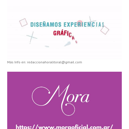
Más Info en: redaccionahoralitoral@gmail.com