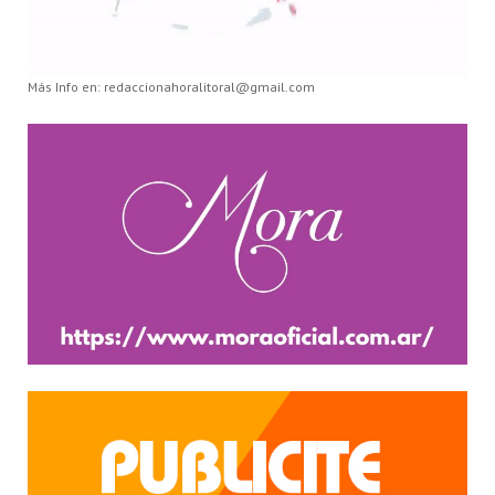
Más Info en: redaccionahoralitoral@gmail.com