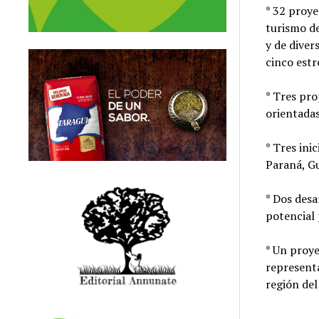
* 32 proye
turismo de
y de diver
cinco estr
* Tres pr
orientadas
* Tres ini
Paraná, Gu
* Dos desa
potencial 
* Un proye
representa
región del