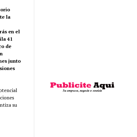
torio
te la
rás en el
ila 41
co de
ón
nes junto
rsiones
otencial
aciones
antiza su