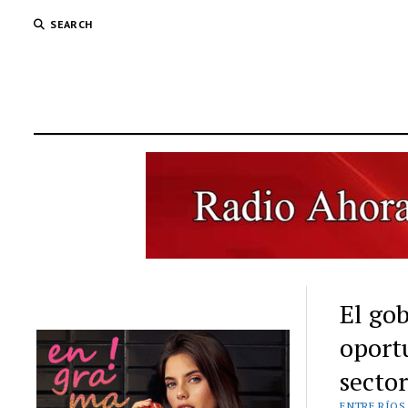
SEARCH
El go
oport
sector
ENTRE RÍOS