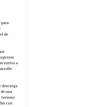
a para
e
el de
que
 Ingresos
Incentivo a
arrollo
y descarga
a de una
l turismo
adas con