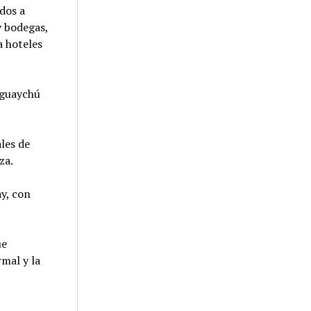
ados a
y bodegas,
a hoteles
eguaychú
ales de
za.
ay, con
ue
mal y la