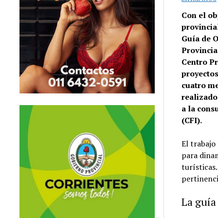
Con el obj
provincia
Guía de O
Provincia
Centro Pr
proyectos
cuatro me
realizado
a la cons
(CFI).
El trabajo
para dinam
turísticas
pertinenci
La guía