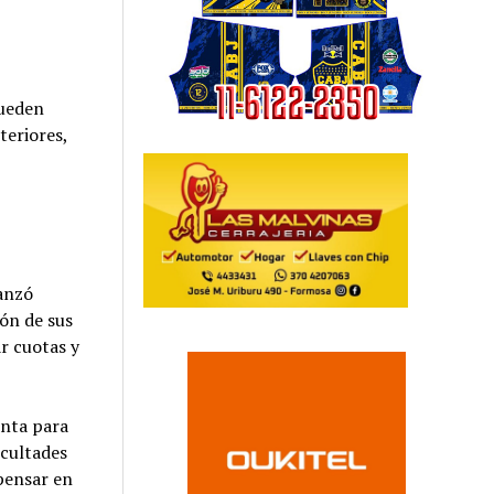
pueden
teriores,
lanzó
ón de sus
r cuotas y
enta para
icultades
 pensar en