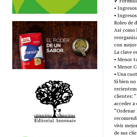
✔ Fórmula 
• Ingreso
• Ingresos
Roleo de d
Así como 
reorganiz
con mejore
La clave e
• Menor t
• Menor C
• Una cuo
Si bien no
recienteme
clientes: 
acceder a 
“Ordenar l
recomendab
vivir mej
de sus cli