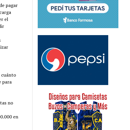
 de pagar
 carga
er el
ir
s
izar
: cuánto
e para
otas no
00.000 en