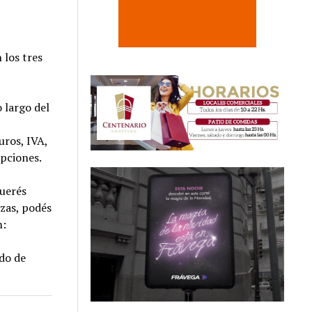
 los tres
o largo del
uros, IVA,
opciones.
querés
zas, podés
m:
ado de