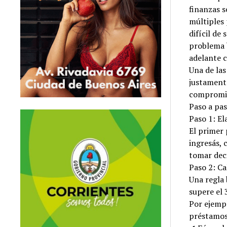
finanzas s
múltiples 
difícil de
problema b
adelante c
Una de las
justamente
compromiso
Paso a pas
Paso 1: E
El primer 
ingresás, 
tomar dec
Paso 2: C
Una regla 
supere el 
Por ejemp
préstamos