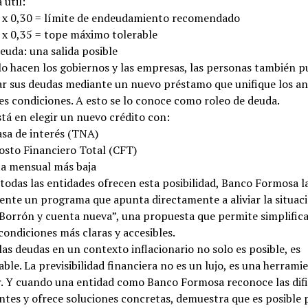
útil:
s x 0,30 = límite de endeudamiento recomendado
 x 0,35 = tope máximo tolerable
euda: una salida posible
lo hacen los gobiernos y las empresas, las personas también 
ar sus deudas mediante un nuevo préstamo que unifique los an
s condiciones. A esto se lo conoce como roleo de deuda.
stá en elegir un nuevo crédito con:
asa de interés (TNA)
osto Financiero Total (CFT)
ta mensual más baja
 todas las entidades ofrecen esta posibilidad, Banco Formosa 
nte un programa que apunta directamente a aliviar la situaci
“Borrón y cuenta nueva”, una propuesta que permite simplifica
condiciones más claras y accesibles.
as deudas en un contexto inflacionario no solo es posible, es
le. La previsibilidad financiera no es un lujo, es una herrami
or. Y cuando una entidad como Banco Formosa reconoce las dif
entes y ofrece soluciones concretas, demuestra que es posible