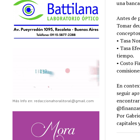
una banca
Antes de p
Tomar deud
conceptos
• Tasa Nom
• Tasa Efe
tiempo.
• Costo Fi
comisione
En context
seguir apr
encontrar
Más Info en: redaccionahoralitoral@gmail.com
@finanzas
Por Gabrie
capitales 