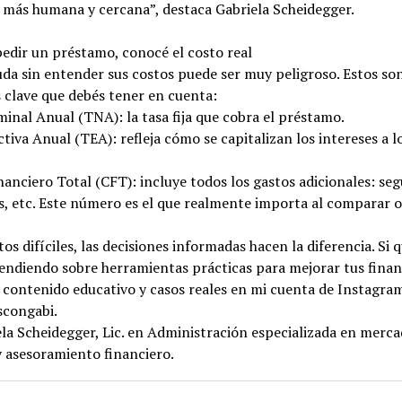
 más humana y cercana”, destaca Gabriela Scheidegger.
edir un préstamo, conocé el costo real
a sin entender sus costos puede ser muy peligroso. Estos son
 clave que debés tener en cuenta:
inal Anual (TNA): la tasa fija que cobra el préstamo.
ctiva Anual (TEA): refleja cómo se capitalizan los intereses a l
nanciero Total (CFT): incluye todos los gastos adicionales: seg
s, etc. Este número es el que realmente importa al comparar 
os difíciles, las decisiones informadas hacen la diferencia. Si 
endiendo sobre herramientas prácticas para mejorar tus finan
 contenido educativo y casos reales en mi cuenta de Instagra
congabi.
la Scheidegger, Lic. en Administración especializada en merc
y asesoramiento financiero.