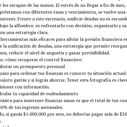
e les escapan de las manos. El estrés de no llegar a fin de mes,
préstamos con diferentes tasas y vencimientos, se vuelve una
 sostener. Frente a este escenario, unificar deudas no es escond
ajo la alfombra: es enfrentarlo con decisión, organizarlo y sal
on una estrategia clara.
 herramientas más eficaces para aliviar la presión financiera e
 la unificación de deudas, una estrategia que permite reorgan
s, reducir el nivel de angustia y ganar previsibilidad.
o: cómo recuperar el control financiero
laborar un presupuesto personal
paso para ordenar tus finanzas es conocer tu situación actual
cuánto gastás y si lográs ahorrar. Tener esta fotografía es clav
isiones con información.
alcular tu capacidad de endeudamiento
básica para mantener finanzas sanas es que el total de tus cu
30% de tus ingresos mensuales.
lo, si ganás $1.000.000 por mes, no deberías pagar más de $3
.