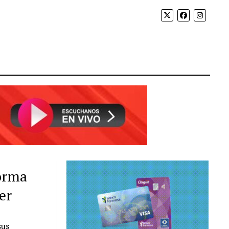
forma
er
sus