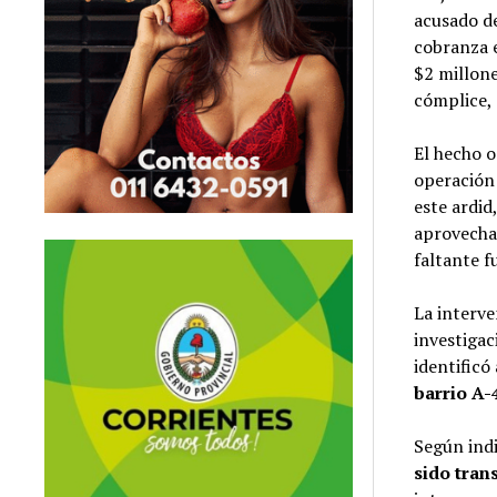
acusado de
cobranza e
$2 millon
cómplice, 
El hecho o
operación
este ardid
aprovechan
faltante f
La interve
investigac
identificó
barrio A-
Según indi
sido tran