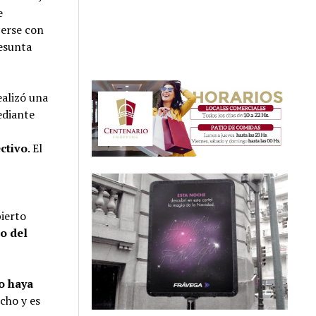
e
cerse con
esunta
ealizó una
ediante
ectivo
. El
bierto
o del
ro haya
cho y es