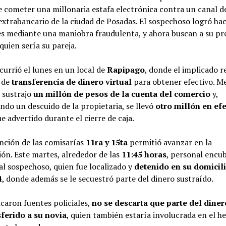
 cometer una millonaria estafa electrónica contra un canal d
xtrabancario de la ciudad de Posadas. El sospechoso logró ha
es mediante una maniobra fraudulenta, y ahora buscan a su pr
quien sería su pareja.
currió el lunes en un local de
Rapipago
, donde el implicado r
 de
transferencia de dinero virtual
para obtener efectivo. M
, sustrajo
un millón de pesos de la cuenta del comercio
y,
do un descuido de la propietaria, se llevó
otro millón en ef
ue advertido durante el cierre de caja.
nción de las comisarías
11ra y 15ta
permitió avanzar en la
ión. Este martes, alrededor de las
11:45 horas
, personal encu
 al sospechoso, quien fue localizado y
detenido en su domicili
4
, donde además se le secuestró parte del dinero sustraído.
caron fuentes policiales,
no se descarta que parte del dine
sferido a su novia
, quien también estaría involucrada en el he